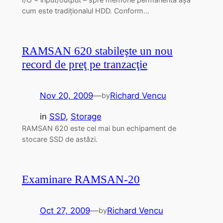
cum este tradiționalul HDD. Conform…
RAMSAN 620 stabileşte un nou
record de preţ pe tranzacţie
Nov 20, 2009
—
Richard Vencu
by
in
SSD
, 
Storage
RAMSAN 620 este cel mai bun echipament de
stocare SSD de astăzi.
Examinare RAMSAN-20
Oct 27, 2009
—
Richard Vencu
by