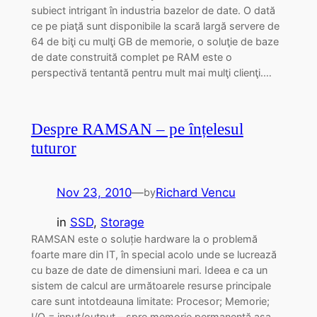
subiect intrigant în industria bazelor de date. O dată
ce pe piaţă sunt disponibile la scară largă servere de
64 de biţi cu mulţi GB de memorie, o soluţie de baze
de date construită complet pe RAM este o
perspectivă tentantă pentru mult mai mulţi clienţi.…
Despre RAMSAN – pe înțelesul
tuturor
Nov 23, 2010
—
Richard Vencu
by
in
SSD
, 
Storage
RAMSAN este o soluție hardware la o problemă
foarte mare din IT, în special acolo unde se lucrează
cu baze de date de dimensiuni mari. Ideea e ca un
sistem de calcul are următoarele resurse principale
care sunt intotdeauna limitate: Procesor; Memorie;
I/O = input/output – spre memorie permanentă așa