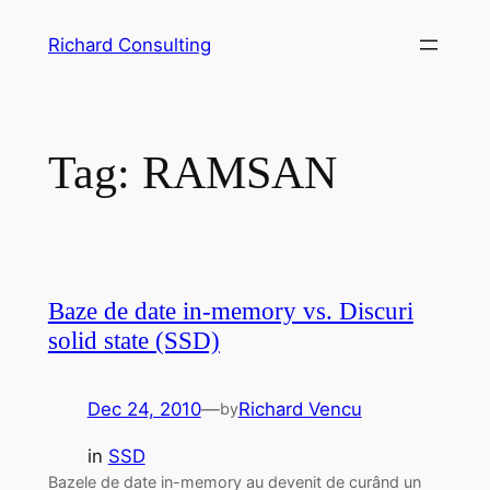
Skip
Richard Consulting
to
content
Tag:
RAMSAN
Baze de date in-memory vs. Discuri
solid state (SSD)
Dec 24, 2010
—
Richard Vencu
by
in
SSD
Bazele de date in-memory au devenit de curând un