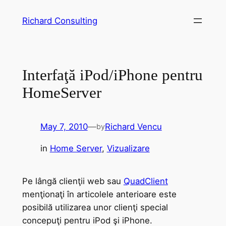
Skip
Richard Consulting
to
content
Interfaţă iPod/iPhone pentru
HomeServer
May 7, 2010
—
Richard Vencu
by
in
Home Server
, 
Vizualizare
Pe lângă clienţii web sau
QuadClient
menţionaţi în articolele anterioare este
posibilă utilizarea unor clienţi special
concepuţi pentru iPod şi iPhone.